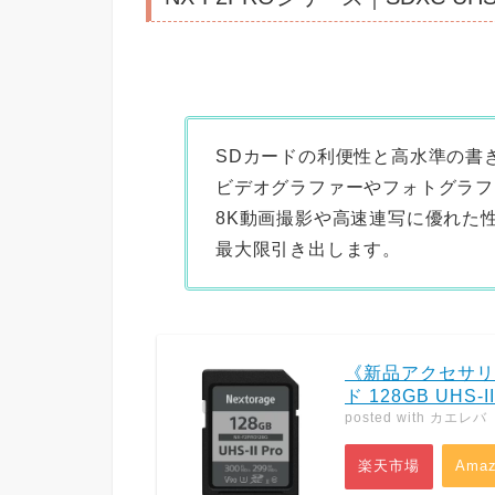
SDカードの利便性と高水準の書き
ビデオグラファーやフォトグラファ
8K動画撮影や高速連写に優れた性
最大限引き出します。
《新品アクセサリー》
ド 128GB UHS-I
posted with
カエレバ
楽天市場
Amaz