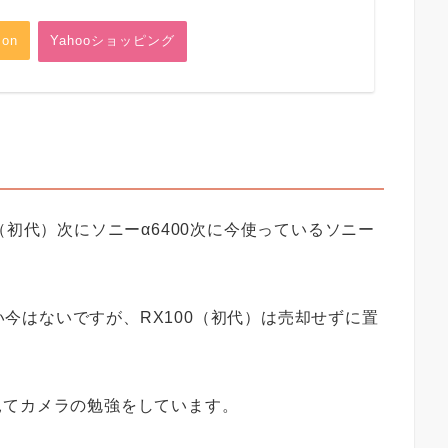
on
Yahooショッピング
（初代）次にソニーα6400次に今使っているソニー
まい今はないですが、RX100（初代）は売却せずに置
。
見てカメラの勉強をしています。