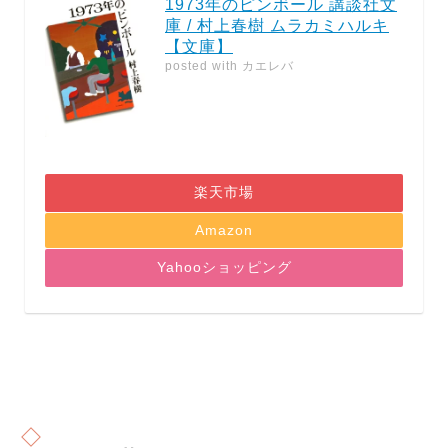
1973年のピンボール 講談社文
庫 / 村上春樹 ムラカミハルキ
【文庫】
posted with
カエレバ
楽天市場
Amazon
Yahooショッピング