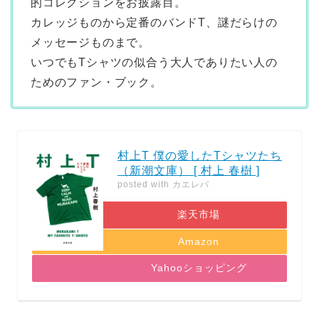
的コレクションをお披露目。
カレッジものから定番のバンドT、謎だらけの
メッセージものまで。
いつでもTシャツの似合う大人でありたい人の
ためのファン・ブック。
村上T 僕の愛したTシャツたち
（新潮文庫） [ 村上 春樹 ]
posted with
カエレバ
楽天市場
Amazon
Yahooショッピング