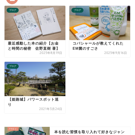
ブログ
ブログ
最近感動した本の紹介【お金
コバシャールが教えてくれた
と時間の秘密 佐野直樹 著】
EM菌のすごさ
2025年8月19日
2025年9月16日
ブログ
【姫路城】パワースポット巡
り
2021年3月24日
本を読む習慣を取り入れて好きなジャン