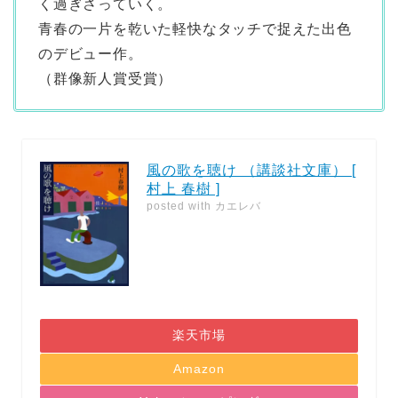
く過ぎさっていく。
青春の一片を乾いた軽快なタッチで捉えた出色
のデビュー作。
（群像新人賞受賞）
風の歌を聴け （講談社文庫） [
村上 春樹 ]
posted with
カエレバ
楽天市場
Amazon